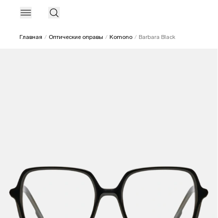
Главная
Оптические оправы
Komono
Barbara Black