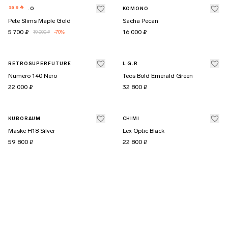
sale 🔥
KOMONO
KOMONO
Pete Slims Maple Gold
Sacha Pecan
5 700 ₽
16 000 ₽
19 000 ₽
-70
%
RETROSUPERFUTURE
L.G.R
Numero 140 Nero
Teos Bold Emerald Green
22 000 ₽
32 800 ₽
KUBORAUM
CHIMI
Maske H18 Silver
Lex Optic Black
59 800 ₽
22 800 ₽